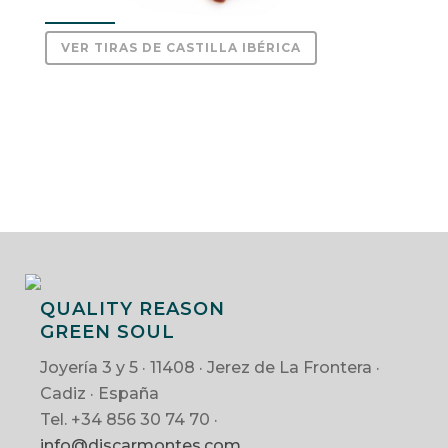
VER TIRAS DE CASTILLA IBÉRICA
QUALITY REASON
GREEN SOUL
Joyería 3 y 5 · 11408 · Jerez de La Frontera ·
Cadiz · España
Tel. +34 856 30 74 70 ·
info@discarmontes.com